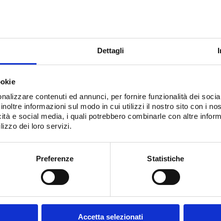
le in servizio su navi passeggeri (16A01448).
 altro personale in servizio a bordo di navi passeggeri,
eggeri Ro-Ro (HSC, DSC, aliscafi)
Dettagli
ookie
nalizzare contenuti ed annunci, per fornire funzionalità dei socia
inoltre informazioni sul modo in cui utilizzi il nostro sito con i n
mento
icità e social media, i quali potrebbero combinarle con altre inform
nzione a:
lizzo dei loro servizi.
Preferenze
Statistiche
dicati;
scafo.
Accetta selezionati