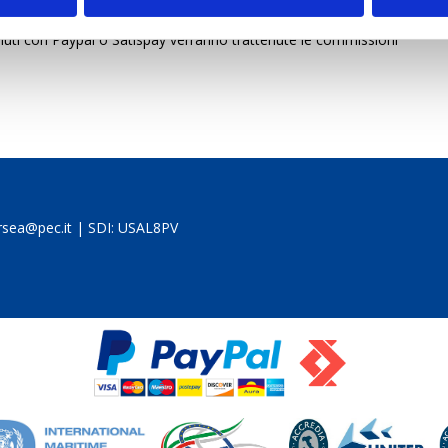
enuti con Paypal o Satispay verranno trattenute le commissioni
rsea@pec.it
| SDI: USAL8PV