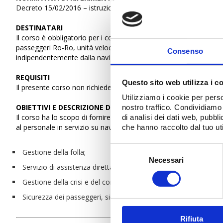
Decreto 15/02/2016 – istruzione ed addestramento per il persona
DESTINATARI
Il corso è obbligatorio per i comandanti, gli ufficiali, i comuni ed
passeggeri Ro-Ro, unità veloci da passeggeri e unità veloci pass
Consenso
indipendentemente dalla navigazione effettuata.
REQUISITI
Questo sito web utilizza i c
Il presente corso non richiede requisiti specifici per l’iscrizione.
Utilizziamo i cookie per perso
OBIETTIVI E DESCRIZIONE DEL CORSO
nostro traffico. Condividiamo 
Il corso ha lo scopo di fornire adeguata istruzione ed addestra
di analisi dei dati web, pubbl
al personale in servizio su navi passeggeri, con particolare atte
che hanno raccolto dal tuo uti
Selezione
Gestione della folla;
del
Necessari
Servizio di assistenza diretta ai passeggeri negli spazi a loro de
consenso
Gestione della crisi e del comportamento umano;
Sicurezza dei passeggeri, sicurezza del carico e integrità dello 
Rifiuta