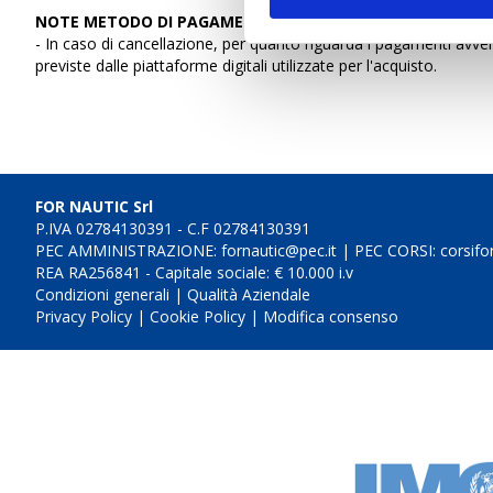
NOTE METODO DI PAGAMENTO:
- In caso di cancellazione, per quanto riguarda i pagamenti avv
previste dalle piattaforme digitali utilizzate per l'acquisto.
FOR NAUTIC Srl
P.IVA 02784130391 - C.F 02784130391
PEC AMMINISTRAZIONE:
fornautic@pec.it
| PEC CORSI:
corsifo
REA RA256841 - Capitale sociale: € 10.000 i.v
Condizioni generali |
Qualità Aziendale
Privacy Policy
|
Cookie Policy
|
Modifica consenso