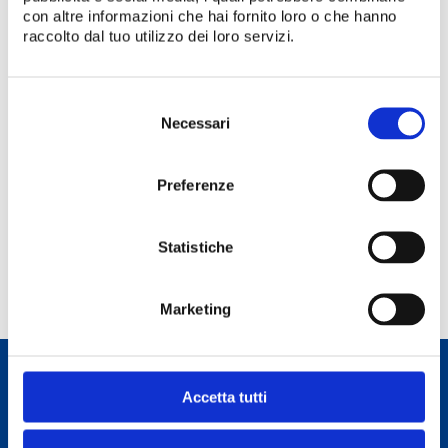
con altre informazioni che hai fornito loro o che hanno
raccolto dal tuo utilizzo dei loro servizi.
Selezione
del
Necessari
consenso
Recupera Password
Preferenze
Sei un nuovo utente?
Statistiche
PROCEDI
Marketing
FOR NAUTIC Srl
P.IVA 02784130391 - C.F 02784130391
Accetta tutti
PEC AMMINISTRAZIONE:
fornautic@pec.it
| PEC CORSI:
corsiforsea@pec.it
| SDI: USAL8PV
REA RA256841 - Capitale sociale: € 10.000 i.v