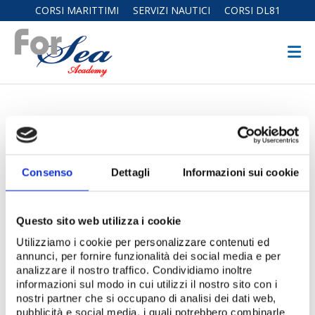
CORSI MARITTIMI
SERVIZI NAUTICI
CORSI DL81
ACCESSO
Hai un account su For Sea?
Consenso
Dettagli
Informazioni sui cookie
ACCEDI CON GOOGLE
Questo sito web utilizza i cookie
Utilizziamo i cookie per personalizzare contenuti ed
annunci, per fornire funzionalità dei social media e per
Username
analizzare il nostro traffico. Condividiamo inoltre
informazioni sul modo in cui utilizzi il nostro sito con i
nostri partner che si occupano di analisi dei dati web,
pubblicità e social media, i quali potrebbero combinarle
Password