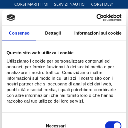
CORSI MARITTIMI
SERVIZI NAUTICI
CORSI DL81
Consenso
Dettagli
Informazioni sui cookie
Pssr
Questo sito web utilizza i cookie
Utilizziamo i cookie per personalizzare contenuti ed
DETTAGLI
DOCUMENTI RICHIESTI
PERIODI DISPONIBILI
P
annunci, per fornire funzionalità dei social media e per
analizzare il nostro traffico. Condividiamo inoltre
informazioni sul modo in cui utilizzi il nostro sito con i
PSSR
-
Personal Safety and Social Responsibility
(DD
nostri partner che si occupano di analisi dei dati web,
2205/2025)
pubblicità e social media, i quali potrebbero combinarle
Durata:
23 ore (teoria)
con altre informazioni che hai fornito loro o che hanno
Esame
: test di 30 domande a risposta multipla alla presenza della
raccolto dal tuo utilizzo dei loro servizi.
Capiteneria di Porto
Contattaci per prenotare il tuo corso
Selezione
del
Necessari